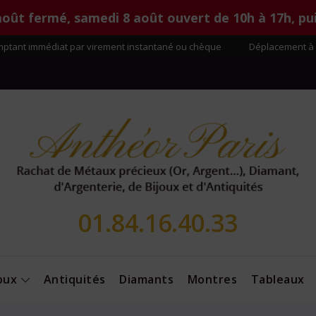
août fermé, samedi 8 août ouvert de 10h à 17h, pui
ptant immédiat par virement instantané ou chèque
·
Déplacement à 
01.84.16.40.33
joux
Antiquités
Diamants
Montres
Tableaux