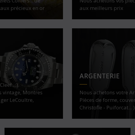
lets Colliers... de
Nous achetons vos pièce
taux précieux en or
aux meilleurs prix
ARGENTERIE
eef ...).
 vintage, Montres
Nous achetons votre Arg
ager LeCoultre,
Pièces de forme, couver
Christofle - Puiforcat... )