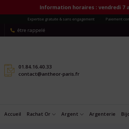
Information horaires : vendredi 7 
Expertise gratuite & sans engagement
·
Paiement com
être rappelé
01.84.16.40.33
contact@antheor-paris.fr
Accueil
Rachat Or
Argent
Argenterie
Bi