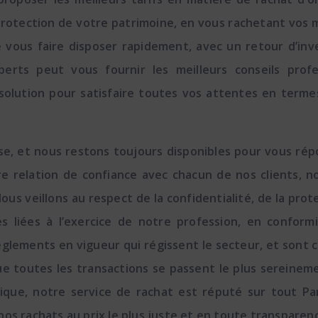
protection de votre patrimoine, en vous rachetant vos m
de vous faire disposer rapidement, avec un retour d’inv
xperts peut vous fournir les meilleurs conseils pro
solution pour satisfaire toutes vos attentes en terme
e, et nous restons toujours disponibles pour vous répo
e relation de confiance avec chacun de nos clients, 
Nous veillons au respect de la confidentialité, de la pr
 liées à l’exercice de notre profession, en conformit
glements en vigueur qui régissent le secteur, et sont co
e toutes les transactions se passent le plus sereinemen
ue, notre service de rachat est réputé sur tout Paris
os rachats au prix le plus juste et en toute transparenc