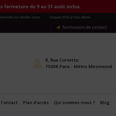
s fermeture du 9 au 31 août inclus.
domicile sur rendez-vous
·
Depuis 2016 à Paris 8ème
·
formulaire de contact
8, Rue Corvetto
75008 Paris - Métro Miromesnil
Contact
Plan d’accès
Qui sommes-nous ?
Blog