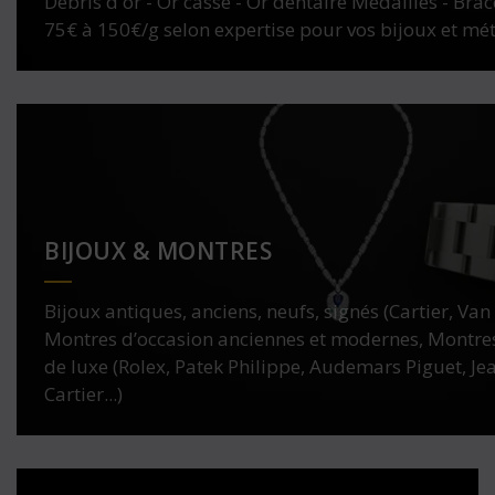
Débris d'or - Or cassé - Or dentaire Médailles - Brace
75€ à 150€/g selon expertise pour vos bijoux et mé
BIJOUX & MONTRES
Bijoux antiques, anciens, neufs, signés (Cartier, Van Cl
Montres d’occasion anciennes et modernes, Montres
de luxe (Rolex, Patek Philippe, Audemars Piguet, Je
Cartier...)