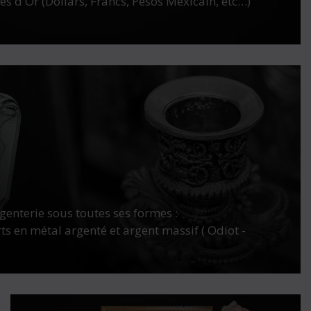
s d'Or (Dollars, Francs, Pesos Mexicain, etc…)
enterie sous toutes ses formes :
ts en métal argenté et argent massif ( Odiot -