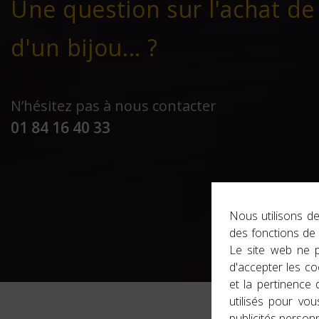
Une question sur l'achat de 
d'un bijou... ?
N’hésitez pas à nous contacter
01 84 16 40 33
Nous utilisons de
des fonctions de
Le site web ne 
d'accepter les co
et la pertinence 
utilisés pour vou
publicités personn