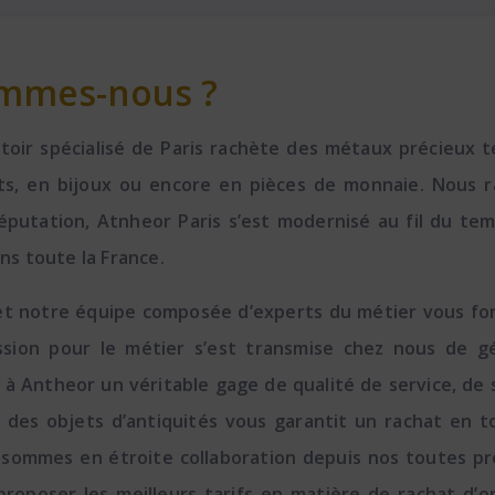
ommes-nous ?
r spécialisé de Paris rachète des métaux précieux tels
gots, en bijoux ou encore en pièces de monnaie. Nous 
éputation, Atnheor Paris s’est modernisé au fil du tem
ns toute la France.
 et notre équipe composée d’experts du métier vous fo
sion pour le métier s’est transmise chez nous de gé
Antheor un véritable gage de qualité de service, de s
 et des objets d’antiquités vous garantit un rachat en 
us sommes en étroite collaboration depuis nos toutes p
roposer les meilleurs tarifs en matière de rachat d’o