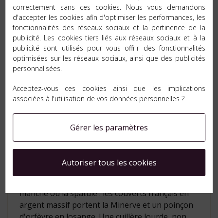
Comment savoir si des
correctement sans ces cookies. Nous vous demandons
couverts sont en argent massif
d'accepter les cookies afin d'optimiser les performances, les
fonctionnalités des réseaux sociaux et la pertinence de la
?
publicité. Les cookies tiers liés aux réseaux sociaux et à la
publicité sont utilisés pour vous offrir des fonctionnalités
Recherchez un poinçon de titre : la tête de
optimisées sur les réseaux sociaux, ainsi que des publicités
Minerve (925 ‰ ou 800 ‰) dans un poinçon
personnalisées.
octogonal, ou les chiffres 925, 800 ou 1000. Un
poinçon carré ou rectangulaire, la mention EPNS
Acceptez-vous ces cookies ainsi que les implications
ou le seul nom d'orfèvre indiquent au contraire
associées à l'utilisation de vos données personnelles ?
du métal argenté.
Gérer les paramètres
Comment reconnaître une
cuillère en argent ?
Autoriser tous les cookies
Retournez la cuillère et examinez le dos du
manche ou la spatule : les couverts français en
argent massif portent la Minerve et un poinçon
d'orfèvre en losange. Une cuillère lourde, non