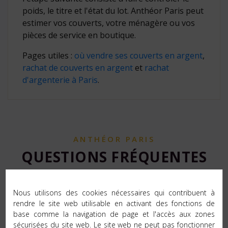
poids, le titre et l'état du lot. Anthéor Paris peut
estimer vos couverts, votre ménagère ou vos
pièces de service en boutique.
Pages utiles :
où vendre ses couverts en argent
,
rachat de couverts en argent
et
rachat
d'argenterie à Paris
.
ANTHÉOR PARIS
QUESTIONS FRÉQUENTES
Nous utilisons des cookies nécessaires qui contribuent à
rendre le site web utilisable en activant des fonctions de
base comme la navigation de page et l'accès aux zones
sécurisées du site web. Le site web ne peut pas fonctionner