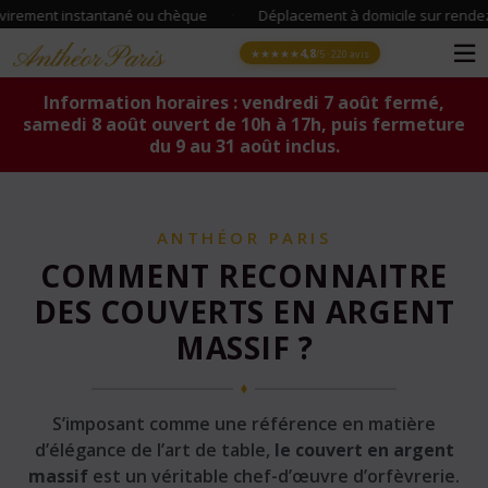
nstantané ou chèque
·
Déplacement à domicile sur rendez-vous
·
4,8
★★★★★
/5 · 220 avis
Information horaires : vendredi 7 août fermé,
samedi 8 août ouvert de 10h à 17h, puis fermeture
du 9 au 31 août inclus.
ANTHÉOR PARIS
COMMENT RECONNAITRE
DES COUVERTS EN ARGENT
MASSIF ?
S’imposant comme une référence en matière
d’élégance de l’art de table,
le couvert en argent
massif
est un véritable chef-d’œuvre d’orfèvrerie.