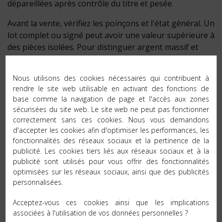
dépareillées après contrôle du titre et pesée.
Avant la vente, vérifiez les poinçons et l'état général. Un
lot complet ou signé peut avoir une valeur supérieure à
des pièces isolées. Pour distinguer argent massif et
métal argenté, lisez le guide
reconnaître des couverts
en argent massif
.
Nous utilisons des cookies nécessaires qui contribuent à
rendre le site web utilisable en activant des fonctions de
base comme la navigation de page et l'accès aux zones
sécurisées du site web. Le site web ne peut pas fonctionner
correctement sans ces cookies. Nous vous demandons
ANTHÉOR PARIS
d'accepter les cookies afin d'optimiser les performances, les
QUESTIONS FRÉQUENTES
fonctionnalités des réseaux sociaux et la pertinence de la
publicité. Les cookies tiers liés aux réseaux sociaux et à la
publicité sont utilisés pour vous offrir des fonctionnalités
optimisées sur les réseaux sociaux, ainsi que des publicités
personnalisées.
Acceptez-vous ces cookies ainsi que les implications
associées à l'utilisation de vos données personnelles ?
Où vendre ses couverts en