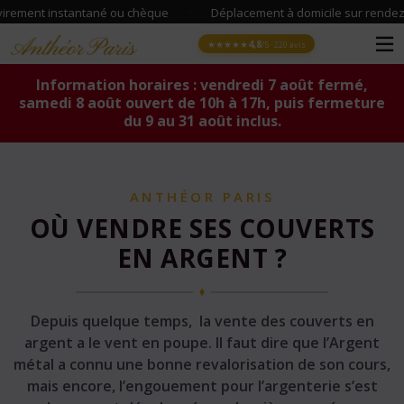
stantané ou chèque
·
Déplacement à domicile sur rendez-vous
·
4,8
★★★★★
/5 · 220 avis
Information horaires : vendredi 7 août fermé,
samedi 8 août ouvert de 10h à 17h, puis fermeture
du 9 au 31 août inclus.
ANTHÉOR PARIS
OÙ VENDRE SES COUVERTS
EN ARGENT ?
Depuis quelque temps, la vente des couverts en
argent a le vent en poupe. Il faut dire que l’Argent
métal a connu une bonne revalorisation de son cours,
mais encore, l’engouement pour l’argenterie s’est